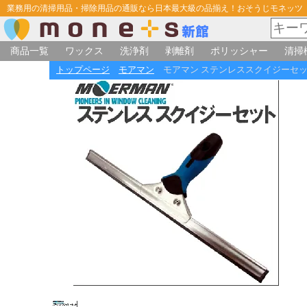
業務用の清掃用品・掃除用品の通販なら日本最大級の品揃え！おそうじモネッツ
商品一覧
ワックス
洗浄剤
剥離剤
ポリッシャー
清掃
トップページ
モアマン
モアマン ステンレススクイジーセット 