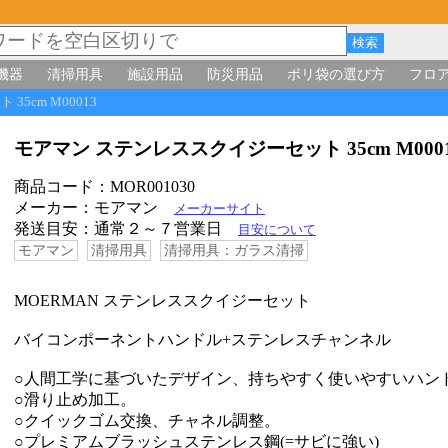
機器
清掃用具
施設用品
防災用品
ポリ袋の選び方
フロ
35cm M00013
モアマン ステンレススクイジーセット 35cm M00
商品コード：MOR001030
メーカー：モアマン
メーカーサイト
発送目安：通常２～７営業日
目安について
モアマン
清掃用具
清掃用具：ガラス清掃
MOERMAN ステンレススクイジーセット
バイコンポーネントハンドル+ステンレスチャンネル
○人間工学に基づいたデザイン、持ちやすく使いやすいハン
○滑り止め加工。
○クイックゴム交換、チャネル調整。
○プレミアムブラッシュステンレス鋼(=サビに強い)