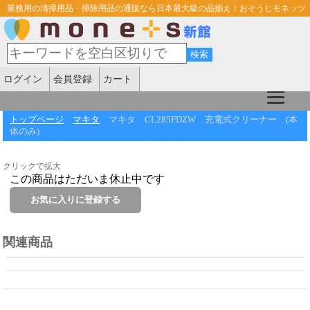
業務用の清掃用品・掃除用品の通販なら日本最大級の品揃え！おそうじモネッツ
ログイン
会員登録
カート
トップページ
マキタ
マキタ CL285FDZW 充電式クリーナー (本
体のみ)
クリックで拡大
この商品はただいま休止中です
関連商品