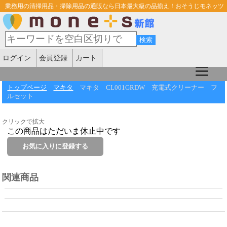
業務用の清掃用品・掃除用品の通販なら日本最大級の品揃え！おそうじモネッツ
ログイン
会員登録
カート
トップページ
マキタ
マキタ CL001GRDW 充電式クリーナー フ
ルセット
クリックで拡大
この商品はただいま休止中です
関連商品