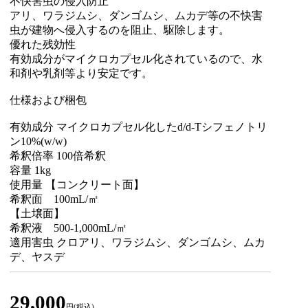
不快害虫の侵入防止
アリ、ワラジムシ、ダンゴムシ、ムカデ等の不快害
虫が建物へ侵入するのを阻止、駆除します。
優れた残効性
有効成分がマイクロカプセル化されているので、水
和剤や乳剤等より安定です。
仕様および梱包
有効成分 マイクロカプセル化したd/d-Tシフェノトリ
ン10%(w/w)
希釈倍率 100倍希釈
容量 1kg
使用量 【コンクリート面】
希釈面 100mL/㎡
【土壌面】
希釈液 500-1,000mL/㎡
適用害虫 クロアリ、ワラジムシ、ダンゴムシ、ムカ
デ、ヤスデ
29,000
円(税込)