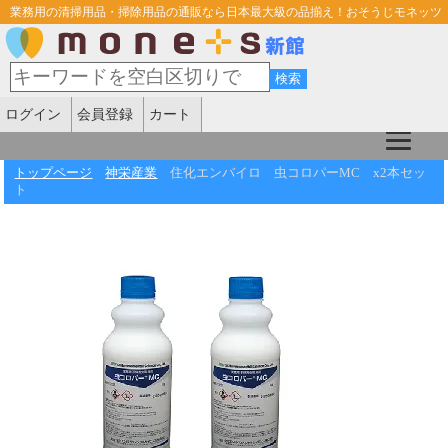
業務用の清掃用品・掃除用品の通販なら日本最大級の品揃え！おそうじモネッツ
ログイン
会員登録
カート
トップページ
神栄産業
住化エンバイロ 虫コロパーMC x2本セッ
ト