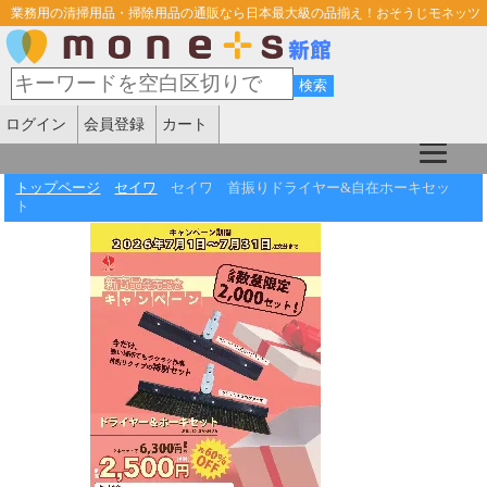
業務用の清掃用品・掃除用品の通販なら日本最大級の品揃え！おそうじモネッツ
ログイン
会員登録
カート
トップページ
セイワ
セイワ 首振りドライヤー&自在ホーキセッ
ト