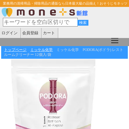
業務用の清掃用品・掃除用品の通販なら日本最大級の品揃え！おそうじモネッツ
ログイン
会員登録
カート
トップページ
ミッケル化学
ミッケル化学 PODORA(ポドラ) レスト
ルームクリーナー 12個入/袋