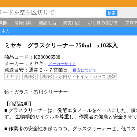
機器
清掃用具
施設用品
防災用品
ポリ袋の選び方
フロ
10本入
ミヤキ グラスクリーナー 750ml x10本入
商品コード：KB00006588
メーカー：ミヤキ
メーカーサイト
発送目安：通常２～７営業日
目安について
ミヤキ
洗浄剤
洗浄剤：水回り・トイレ・ガラス 洗剤
鏡・ガラス・窓用クリーナー
【商品説明】
■ グラスクリーナーは、発酵エタノールをベースにした、
す。 生物学的サイクルを尊重し、作業者の健康と安全を守
■ 作業者の安全性を保ちつつ、グラスクリーナーは、低コ