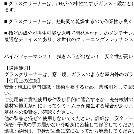
■ グラスクリーナーは、pHが7の中性ですがガラス・鏡な
ます。
■ グラスクリーナーは、短時間で乾燥するので作業性が良
■ 殆どの成分が再生可能な原料で開発されたこのメンテナ
最適なチョイスであり、次世代のクリーニングメンテナンス
ハイパフォーマンス！ 拭きムラが出ない！ 安全性が高い
【適用範囲】
グラスクリーナーは、窓、鏡、ガラスのような屋内外のガラ
【使用上の注意】
安全 : 施工に専門知識・技術を要するため、業務用として
い。
ご使用前に貴社使用条件及び目的に適合するか、充分検討の
基材や施工条件によってシミ・ムラが発生する場合がありま
基材への影響をご確認ください。
他の製品と混ぜて使用しないでください。詳細は、安全データ
保管 : 子供の手の届かない冷暗所に密栓して保管してくださ
環境 : 容器は、中身が完全に空になってから廃棄してくだ