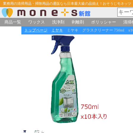
業務用の清掃用品・掃除用品の通販なら日本最大級の品揃え！おそうじモネッツ
商品一覧
ワックス
洗浄剤
剥離剤
ポリッシャー
清掃
トップページ
ミヤキ
ミヤキ グラスクリーナー 750ml x