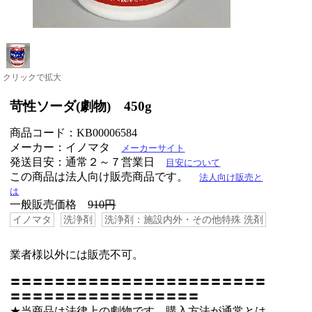
クリックで拡大
苛性ソーダ(劇物) 450g
商品コード：KB00006584
メーカー：イノマタ
メーカーサイト
発送目安：通常２～７営業日
目安について
この商品は法人向け販売商品です。
法人向け販売と
は
一般販売価格
910円
イノマタ
洗浄剤
洗浄剤：施設内外・その他特殊 洗剤
業者様以外には販売不可。
〓〓〓〓〓〓〓〓〓〓〓〓〓〓〓〓〓〓〓〓〓〓〓
〓〓〓〓〓〓〓〓〓〓〓〓〓〓〓〓〓
★当商品は法律上の劇物です。購入方法が通常とは