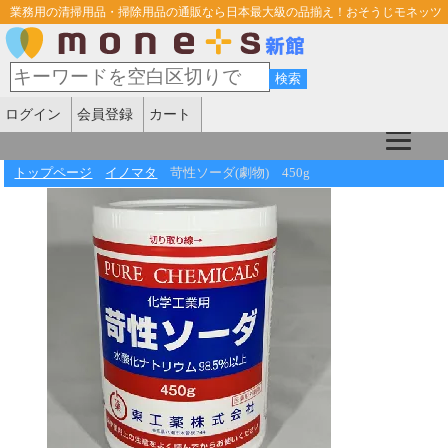
業務用の清掃用品・掃除用品の通販なら日本最大級の品揃え！おそうじモネッツ
ログイン
会員登録
カート
トップページ
イノマタ
苛性ソーダ(劇物) 450g