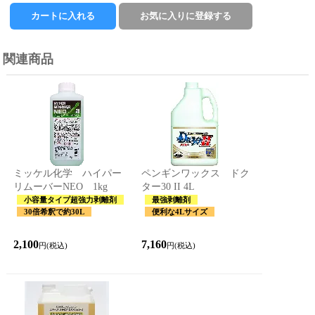
関連商品
ミッケル化学 ハイパー
ペンギンワックス ドク
リムーバーNEO 1kg
ター30 II 4L
小容量タイプ超強力剥離剤
最強剥離剤
30倍希釈で約30L
便利な4Lサイズ
2,100
7,160
円(税込)
円(税込)