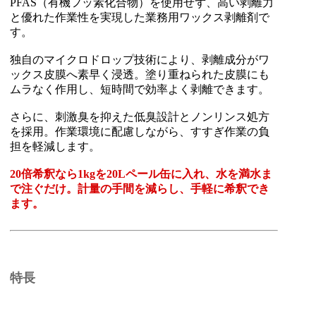
PFAS（有機フッ素化合物）を使用せず、高い剥離力
と優れた作業性を実現した業務用ワックス剥離剤で
す。
独自のマイクロドロップ技術により、剥離成分がワ
ックス皮膜へ素早く浸透。塗り重ねられた皮膜にも
ムラなく作用し、短時間で効率よく剥離できます。
さらに、刺激臭を抑えた低臭設計とノンリンス処方
を採用。作業環境に配慮しながら、すすぎ作業の負
担を軽減します。
20倍希釈なら1kgを20Lペール缶に入れ、水を満水ま
で注ぐだけ。計量の手間を減らし、手軽に希釈でき
ます。
特長