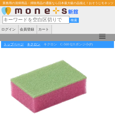
業務用の清掃用品・掃除用品の通販なら日本最大級の品揃え！おそうじモネッツ
ログイン
会員登録
カート
トップページ
キクロン
キクロン C-560 Qスポンジ小(P)