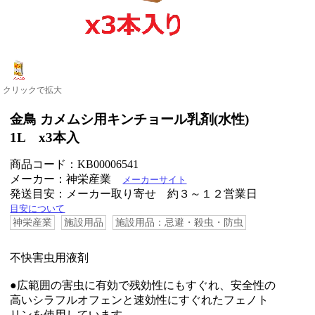
クリックで拡大
金鳥 カメムシ用キンチョール乳剤(水性)
1L x3本入
商品コード：KB00006541
メーカー：神栄産業
メーカーサイト
発送目安：メーカー取り寄せ 約３～１２営業日
目安について
神栄産業
施設用品
施設用品：忌避・殺虫・防虫
不快害虫用液剤
●広範囲の害虫に有効で残効性にもすぐれ、安全性の
高いシラフルオフェンと速効性にすぐれたフェノト
リンを使用しています。