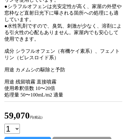
●シラフルオフェンは光安定性が高く、家屋の外壁や
窓枠など直射日光下に曝される箇所への処理にも適
しています。
●水性乳剤ですので、臭気、刺激が少なく、溶剤によ
る引火性の心配もありません。家屋内でも安心して
使用できます。
成分 シラフルオフェン（有機ケイ素系）、フェノト
リン（ピレスロイド系）
用途 カメムシの駆除と予防
用途 残留噴霧 直接噴霧
使用希釈倍数 10〜20倍
処理量 50〜100mL/m2 適量
59,070
円(税込)