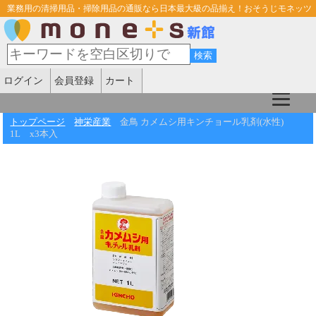
業務用の清掃用品・掃除用品の通販なら日本最大級の品揃え！おそうじモネッツ
ログイン
会員登録
カート
トップページ
神栄産業
金鳥 カメムシ用キンチョール乳剤(水性)
1L x3本入