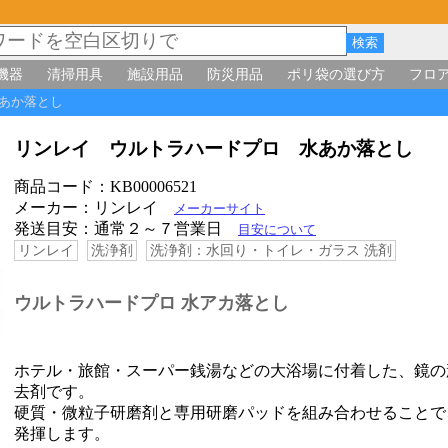
機器
清掃用具
施設用品
防災用品
ポリ袋の選び方
フロ
水あか落とし
リンレイ ウルトラハードプロ 水あか落とし
商品コード：KB00006521
メーカー：リンレイ
メーカーサイト
発送目安：通常２～７営業日
目安について
リンレイ
洗浄剤
洗浄剤：水回り・トイレ・ガラス 洗剤
ウルトラハードプロ 水アカ落とし
ホテル・旅館・スーパー銭湯などの大浴場に付着した、鏡の
去剤です。
硬質・微粒子研磨剤と専用研磨パッドを組み合わせることで
発揮します。