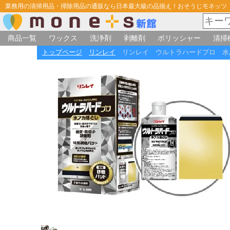
業務用の清掃用品・掃除用品の通販なら日本最大級の品揃え！おそうじモネッツ
商品一覧
ワックス
洗浄剤
剥離剤
ポリッシャー
清掃
トップページ
リンレイ
リンレイ ウルトラハードプロ 