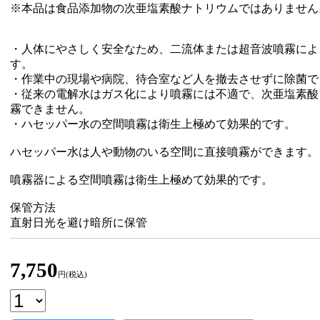
※本品は食品添加物の次亜塩素酸ナトリウムではありません
・人体にやさしく安全なため、二流体または超音波噴霧によ
す。
・作業中の現場や病院、待合室など人を撤去させずに除菌で
・従来の電解水はガス化により噴霧には不適で、次亜塩素酸
霧できません。
・ハセッパー水の空間噴霧は衛生上極めて効果的です。
ハセッパー水は人や動物のいる空間に直接噴霧ができます。
噴霧器による空間噴霧は衛生上極めて効果的です。
保管方法
直射日光を避け暗所に保管
7,750
円(税込)