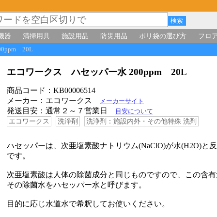
機器
清掃用具
施設用品
防災用品
ポリ袋の選び方
フロ
0ppm 20L
エコワークス ハセッパー水 200ppm 20L
商品コード：KB00006514
メーカー：エコワークス
メーカーサイト
発送目安：通常２～７営業日
目安について
エコワークス
洗浄剤
洗浄剤：施設内外・その他特殊 洗剤
ハセッパーは、次亜塩素酸ナトリウム(NaClO)が水(H2O)
です。
次亜塩素酸は人体の除菌成分と同じものですので、この含有
その除菌水をハセッパー水と呼びます。
目的に応じ水道水で希釈してお使いください。