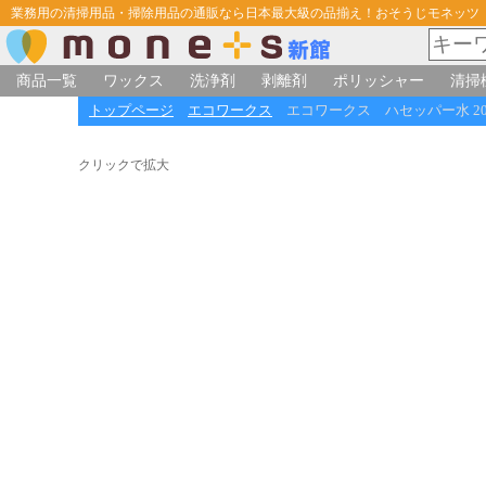
業務用の清掃用品・掃除用品の通販なら日本最大級の品揃え！おそうじモネッツ
商品一覧
ワックス
洗浄剤
剥離剤
ポリッシャー
清掃
トップページ
エコワークス
エコワークス ハセッパー水 20
クリックで拡大