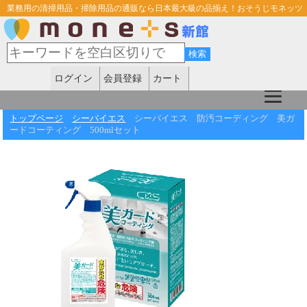
業務用の清掃用品・掃除用品の通販なら日本最大級の品揃え！おそうじモネッツ
ログイン
会員登録
カート
トップページ
シーバイエス
シーバイエス 防汚コーディング 美ガ
ードコーティング 500mlセット