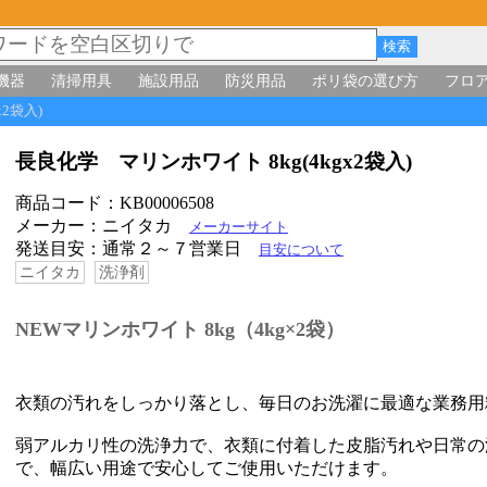
機器
清掃用具
施設用品
防災用品
ポリ袋の選び方
フロ
x2袋入)
長良化学 マリンホワイト 8kg(4kgx2袋入)
商品コード：KB00006508
メーカー：ニイタカ
メーカーサイト
発送目安：通常２～７営業日
目安について
ニイタカ
洗浄剤
NEWマリンホワイト 8kg（4kg×2袋）
衣類の汚れをしっかり落とし、毎日のお洗濯に最適な業務用
弱アルカリ性の洗浄力で、衣類に付着した皮脂汚れや日常の
で、幅広い用途で安心してご使用いただけます。