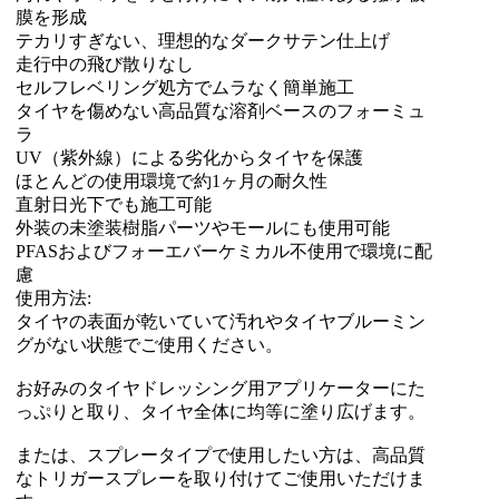
膜を形成
テカリすぎない、理想的なダークサテン仕上げ
走行中の飛び散りなし
セルフレベリング処方でムラなく簡単施工
タイヤを傷めない高品質な溶剤ベースのフォーミュ
ラ
UV（紫外線）による劣化からタイヤを保護
ほとんどの使用環境で約1ヶ月の耐久性
直射日光下でも施工可能
外装の未塗装樹脂パーツやモールにも使用可能
PFASおよびフォーエバーケミカル不使用で環境に配
慮
使用方法:
タイヤの表面が乾いていて汚れやタイヤブルーミン
グがない状態でご使用ください。
お好みのタイヤドレッシング用アプリケーターにた
っぷりと取り、タイヤ全体に均等に塗り広げます。
または、スプレータイプで使用したい方は、高品質
なトリガースプレーを取り付けてご使用いただけま