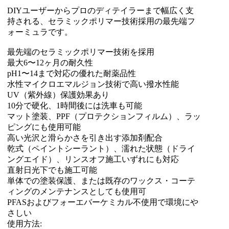
DIYユーザーからプロのディテイラーまで幅広く支
持される、セラミックポリマー技術採用の最先端フ
ォーミュラです。
最先端のセラミックポリマー技術を採用
最大6〜12ヶ月の耐久性
pH1〜14まで対応の優れた耐薬品性
水性マイクロエマルジョン技術で高い撥水性能
UV（紫外線）保護効果あり
10分で硬化、1時間後には洗車も可能
マット塗装、PPF（プロテクションフィルム）、ラッ
ピングにも使用可能
高い光沢と滑らかさを引き出す添加剤配合
乾式（ペイントシーラント）、濡れた状態（ドライ
ングエイド）、リンスオフ施工いずれにも対応
直射日光下でも施工可能
単体での塗装保護、または既存のワックス・コーテ
ィングのメンテナンスとしても使用可
PFASおよびフォーエバーケミカル不使用で環境にや
さしい
使用方法: