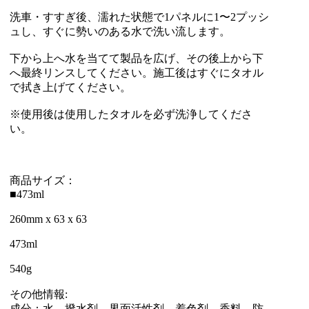
洗車・すすぎ後、濡れた状態で1パネルに1〜2プッシ
ュし、すぐに勢いのある水で洗い流します。
下から上へ水を当てて製品を広げ、その後上から下
へ最終リンスしてください。施工後はすぐにタオル
で拭き上げてください。
※使用後は使用したタオルを必ず洗浄してくださ
い。
商品サイズ：
■473ml
260mm x 63 x 63
473ml
540g
その他情報:
成分：水、撥水剤、界面活性剤、着色剤、香料、防