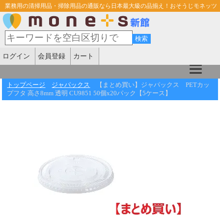
業務用の清掃用品・掃除用品の通販なら日本最大級の品揃え！おそうじモネッツ
ログイン
会員登録
カート
トップページ
ジャパックス
【まとめ買い】ジャパックス PETカッ
プフタ 高さ8mm 透明 CU9851 50個x20パック【5ケース】