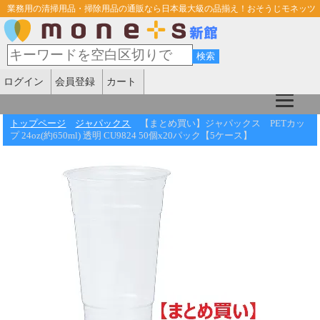
業務用の清掃用品・掃除用品の通販なら日本最大級の品揃え！おそうじモネッツ
ログイン
会員登録
カート
トップページ
ジャパックス
【まとめ買い】ジャパックス PETカッ
プ 24oz(約650ml) 透明 CU9824 50個x20パック【5ケース】