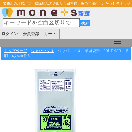
業務用の清掃用品・掃除用品の通販なら日本最大級の品揃え！おそうじモネッツ
ログイン
会員登録
カート
トップページ
ジャパックス
ジャパックス 環境袋策 90L P-98R 透
明 10枚×20冊入