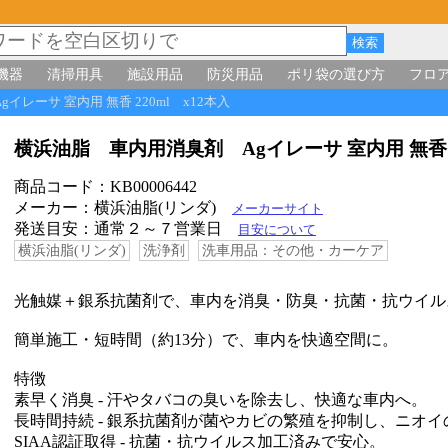
機器
清掃用具
施設用品
防災用品
ポリ袋の選び方
フロ
イレーサ 室内用 無香 220ml x12本入
横浜油脂 車内用消臭剤 Agイレーサ 室内用 無香 
商品コード：KB00006442
メーカー：横浜油脂(リンダ)
メーカーサイト
発送目安：通常２～７営業日
目安について
横浜油脂(リンダ)
洗浄剤
洗車用品：その他・カーケア
光触媒＋銀系抗菌剤で、車内を消臭・防臭・抗菌・抗ウイル
簡単施工・短時間（約13分）で、車内を快適空間に。
特徴
素早く消臭 - 汗やタバコの臭いを除去し、快適な車内へ。
長時間持続 - 銀系抗菌剤が菌やカビの繁殖を抑制し、ニオ
SIAA認証取得 - 抗菌・抗ウイルス加工済みで安心。