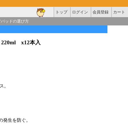
トップ
ログイン
会員登録
カート
アパッドの選び方
220ml x12本入
ス。
イの発生を防ぐ。