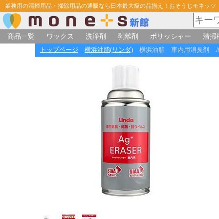
業務用の清掃用品・掃除用品の通販なら日本最大級の品揃え！おそうじモネッツ
商品一覧
ワックス
洗浄剤
剥離剤
ポリッシャー
清掃
トップページ
横浜油脂(リンダ)
横浜油脂 車内用消臭剤 Ag