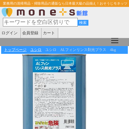
業務用の清掃用品・掃除用品の通販なら日本最大級の品揃え！おそうじモネッツ
ログイン
会員登録
カート
トップページ
ユシロ
ユシロ ALフィンリンス剤光プラス 4kg