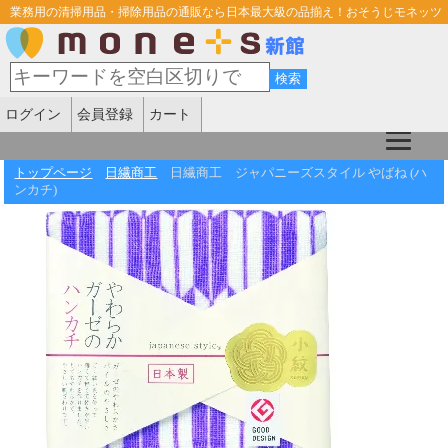
業務用の清掃用品・掃除用品の通販なら日本最大級の品揃え！おそうじモネッツ
ログイン
会員登録
カート
トップページ
日繊商工
日繊商工 ジャパニーズスタイル やばね (ハ
ンカチ)