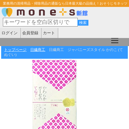
業務用の清掃用品・掃除用品の通販なら日本最大級の品揃え！おそうじモネッツ
ログイン
会員登録
カート
トップページ
日繊商工
日繊商工 ジャパニーズスタイル かのこ (て
ぬぐい)