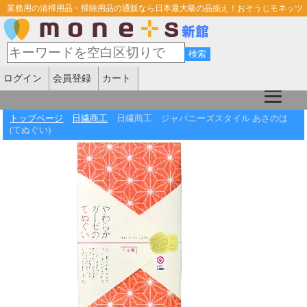
業務用の清掃用品・掃除用品の通販なら日本最大級の品揃え！おそうじモネッツ
ログイン
会員登録
カート
トップページ
日繊商工
日繊商工 ジャパニーズスタイル あさのは
(てぬぐい)