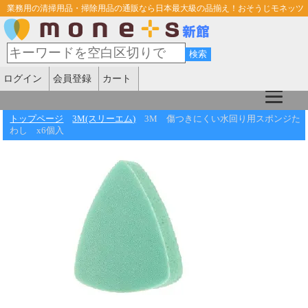
業務用の清掃用品・掃除用品の通販なら日本最大級の品揃え！おそうじモネッツ
ログイン
会員登録
カート
トップページ
3M(スリーエム)
3M 傷つきにくい水回り用スポンジた
わし x6個入