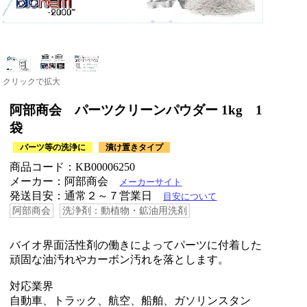
クリックで拡大
阿部商会 パーツクリーンパウダー 1kg 1
袋
パーツ等の洗浄に
漬け置きタイプ
商品コード：KB00006250
メーカー：阿部商会
メーカーサイト
発送目安：通常２～７営業日
目安について
阿部商会
洗浄剤：動植物・鉱油用洗剤
バイオ界面活性剤の働きによってパーツに付着した
頑固な油汚れやカーボン汚れを落とします。
対応業界
自動車、トラック、航空、船舶、ガソリンスタン