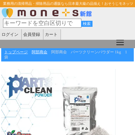
業務用の清掃用品・掃除用品の通販なら日本最大級の品揃え！おそうじモネッツ
ログイン
会員登録
カート
トップページ
阿部商会
阿部商会 パーツクリーンパウダー 1kg 1
袋