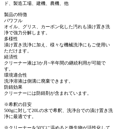
ド、製造工場、建機、農機、他
製品の特徴
パワフル
オイル、グリス、カーボン化した汚れも漬け置き洗
浄で強力分解します。
多様性
漬け置き洗浄に加え、様々な機械洗浄にもご使用い
ただけます。
経済性
クリーナー液は3か月~半年間の継続利用が可能で
す。
環境適合性
洗浄溶液は側溝に廃棄できます。
防錆効果
クリーナーには防錆剤が含まれています。
※希釈の目安
500gに対して20Lの水で希釈、洗浄台での漬け置き洗
浄に最適です。
※クリーナーを50°Cに温めると微生物が活性化して