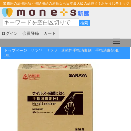
業務用の清掃用品・掃除用品の通販なら日本最大級の品揃え！おそうじモネッツ
ログイン
会員登録
カート
トップページ
サラヤ
サラヤ 速乾性手指消毒剤 手指消毒剤HL
10L