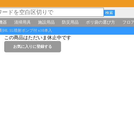
機器
清掃用具
施設用品
防災用品
ポリ袋の選び方
フロ
L 1L噴射ポンプ付 x10本入
この商品はただいま休止中です