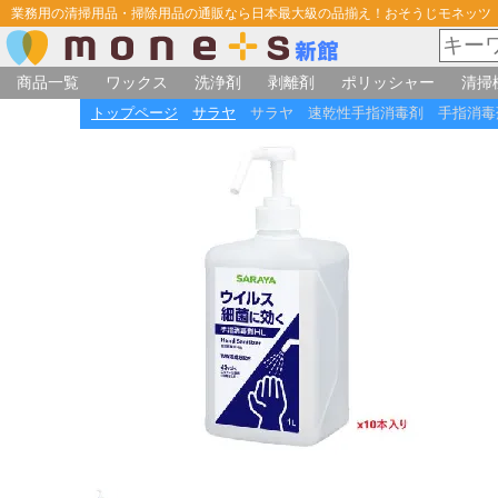
業務用の清掃用品・掃除用品の通販なら日本最大級の品揃え！おそうじモネッツ
商品一覧
ワックス
洗浄剤
剥離剤
ポリッシャー
清掃
トップページ
サラヤ
サラヤ 速乾性手指消毒剤 手指消毒剤H