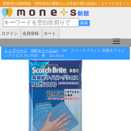
業務用の清掃用品・掃除用品の通販なら日本最大級の品揃え！おそうじモネッツ
ログイン
会員登録
カート
トップページ
3M(スリーエム)
3M スコッチブライト 高耐久ワイピ
ングクロス No.5000 青 32x36cm