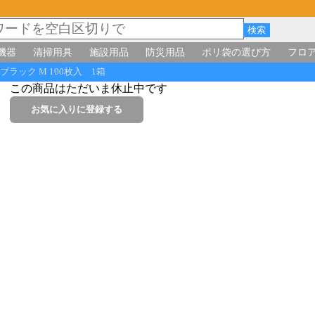
機器
清掃用具
施設用品
防災用品
ポリ袋の選び方
フロ
ブラック M 100枚入 1箱
この商品はただいま休止中です