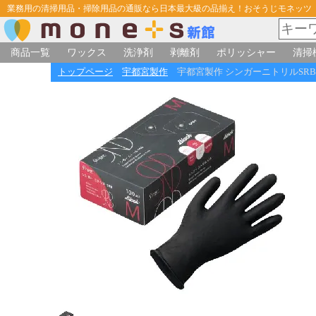
業務用の清掃用品・掃除用品の通販なら日本最大級の品揃え！おそうじモネッツ
商品一覧
ワックス
洗浄剤
剥離剤
ポリッシャー
清掃
トップページ
宇都宮製作
宇都宮製作 シンガーニトリルSRB