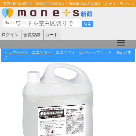
業務用の清掃用品・掃除用品の通販なら日本最大級の品揃え！おそうじモネッツ
ログイン
会員登録
カート
トップページ
エコソフィ
エコソフィ EC油ハイブリッド 4kg x4本
入