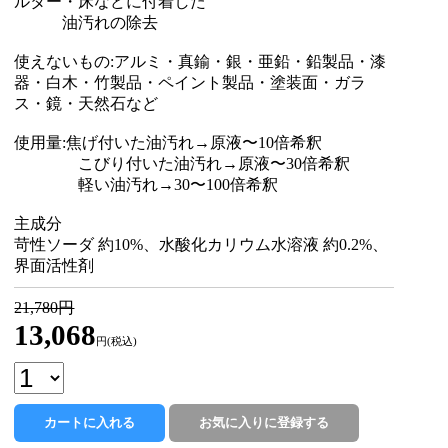
ルター・床などに付着した
油汚れの除去
使えないもの:アルミ・真鍮・銀・亜鉛・鉛製品・漆
器・白木・竹製品・ペイント製品・塗装面・ガラ
ス・鏡・天然石など
使用量:焦げ付いた油汚れ→原液〜10倍希釈
こびり付いた油汚れ→原液〜30倍希釈
軽い油汚れ→30〜100倍希釈
主成分
苛性ソーダ 約10%、水酸化カリウム水溶液 約0.2%、
界面活性剤
21,780円
13,068
円(税込)