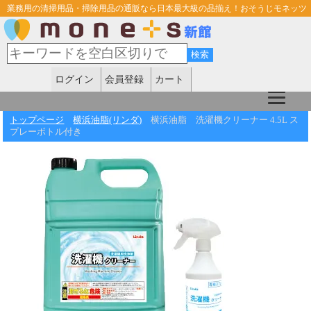
業務用の清掃用品・掃除用品の通販なら日本最大級の品揃え！おそうじモネッツ
ログイン
会員登録
カート
トップページ
横浜油脂(リンダ)
横浜油脂 洗濯機クリーナー 4.5L ス
プレーボトル付き