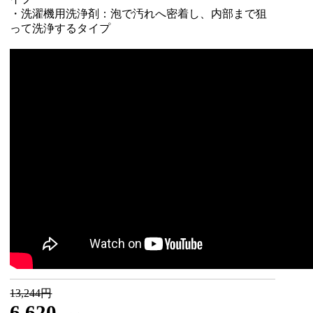
・洗濯機用洗浄剤：泡で汚れへ密着し、内部まで狙
って洗浄するタイプ
13,244円
6,620