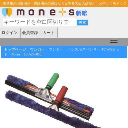
業務用の清掃用品・掃除用品の通販なら日本最大級の品揃え！おそうじモネッツ
ログイン
会員登録
カート
トップページ
ウンガー
ウンガー ハッスルズパンサー TOWAセッ
ト 40cm 188-240BC