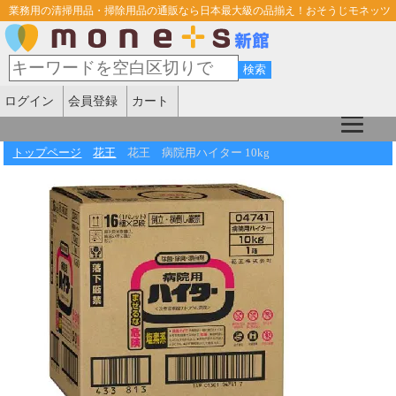
業務用の清掃用品・掃除用品の通販なら日本最大級の品揃え！おそうじモネッツ
ログイン
会員登録
カート
トップページ
花王
花王 病院用ハイター 10kg