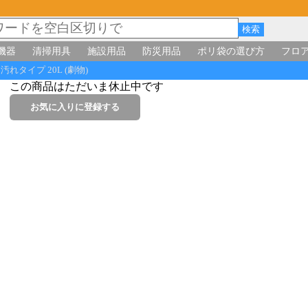
機器
清掃用具
施設用品
防災用品
ポリ袋の選び方
フロ
れタイプ 20L (劇物)
この商品はただいま休止中です