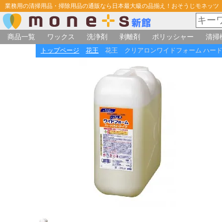
業務用の清掃用品・掃除用品の通販なら日本最大級の品揃え！おそうじモネッツ
商品一覧
ワックス
洗浄剤
剥離剤
ポリッシャー
清掃
トップページ
花王
花王 クリアロンワイドフォーム ハード汚