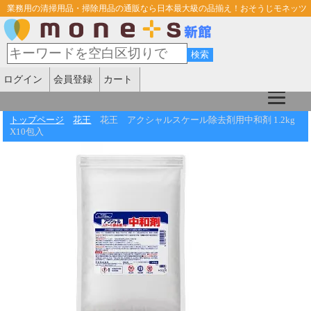
業務用の清掃用品・掃除用品の通販なら日本最大級の品揃え！おそうじモネッツ
ログイン
会員登録
カート
トップページ
花王
花王 アクシャルスケール除去剤用中和剤 1.2kg
X10包入