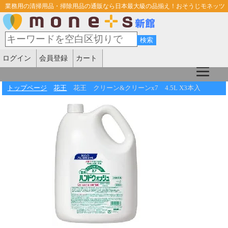
業務用の清掃用品・掃除用品の通販なら日本最大級の品揃え！おそうじモネッツ
ログイン
会員登録
カート
トップページ
花王
花王 クリーン&クリーンx7 4.5L X3本入