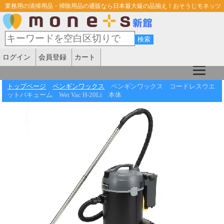
業務用の清掃用品・掃除用品の通販なら日本最大級の品揃え！おそうじモネッツ
ログイン
会員登録
カート
トップページ
ペンギンワックス
ペンギンワックス コードレスウエ
ットバキューム Wet Vac H-20Li 本体