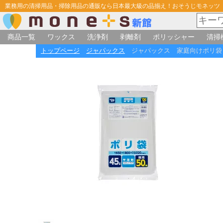
業務用の清掃用品・掃除用品の通販なら日本最大級の品揃え！おそうじモネッツ
商品一覧
ワックス
洗浄剤
剥離剤
ポリッシャー
清掃
トップページ
ジャパックス
ジャパックス 家庭向けポリ袋 45