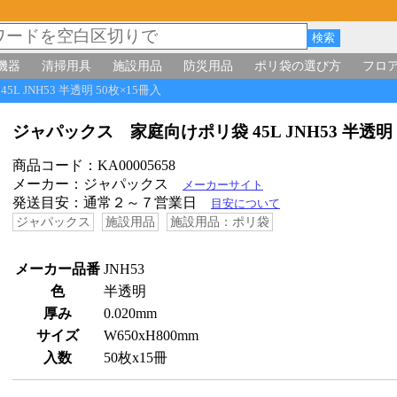
機器
清掃用具
施設用品
防災用品
ポリ袋の選び方
フロ
L JNH53 半透明 50枚×15冊入
ジャパックス 家庭向けポリ袋 45L JNH53 半透明
商品コード：KA00005658
メーカー：ジャパックス
メーカーサイト
発送目安：通常２～７営業日
目安について
ジャパックス
施設用品
施設用品：ポリ袋
メーカー品番
JNH53
色
半透明
厚み
0.020mm
サイズ
W650xH800mm
入数
50枚x15冊