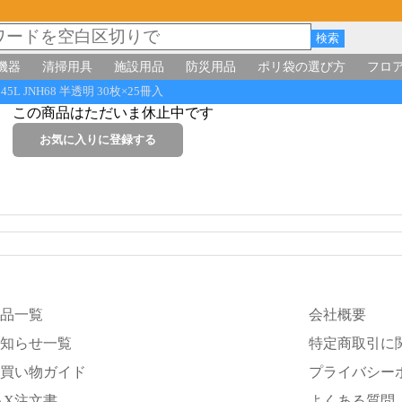
機器
清掃用具
施設用品
防災用品
ポリ袋の選び方
フロ
L JNH68 半透明 30枚×25冊入
この商品はただいま休止中です
品一覧
会社概要
知らせ一覧
特定商取引に
買い物ガイド
プライバシー
AX注文書
よくある質問