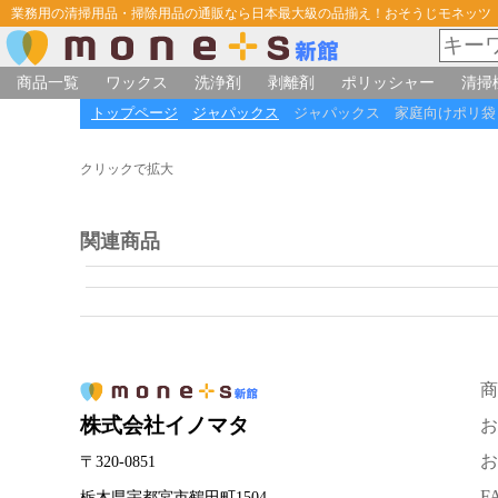
業務用の清掃用品・掃除用品の通販なら日本最大級の品揃え！おそうじモネッツ
商品一覧
ワックス
洗浄剤
剥離剤
ポリッシャー
清掃
トップページ
ジャパックス
ジャパックス 家庭向けポリ袋 45
クリックで拡大
関連商品
商
株式会社イノマタ
お
お
〒320-0851
F
栃木県宇都宮市鶴田町1504