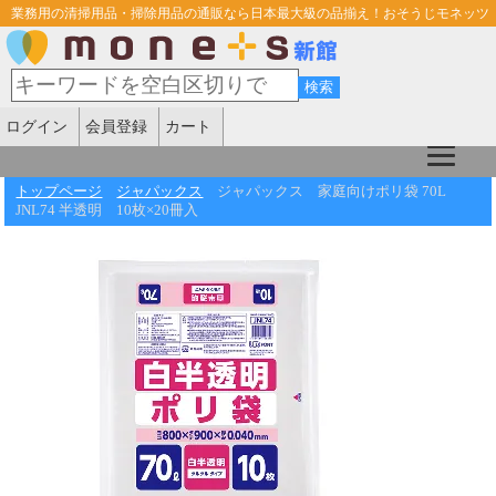
業務用の清掃用品・掃除用品の通販なら日本最大級の品揃え！おそうじモネッツ
ログイン
会員登録
カート
トップページ
ジャパックス
ジャパックス 家庭向けポリ袋 70L
JNL74 半透明 10枚×20冊入