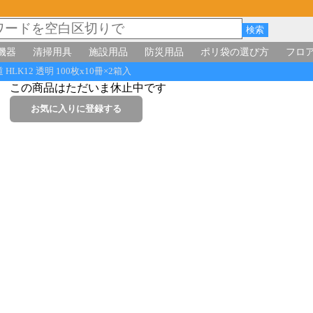
機器
清掃用具
施設用品
防災用品
ポリ袋の選び方
フロ
LK12 透明 100枚x10冊×2箱入
この商品はただいま休止中です