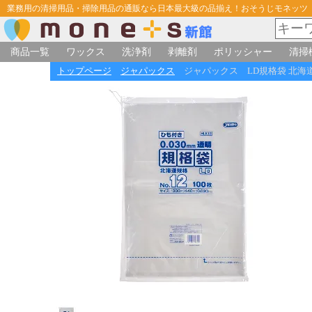
業務用の清掃用品・掃除用品の通販なら日本最大級の品揃え！おそうじモネッツ
商品一覧
ワックス
洗浄剤
剥離剤
ポリッシャー
清掃
トップページ
ジャパックス
ジャパックス LD規格袋 北海道 H