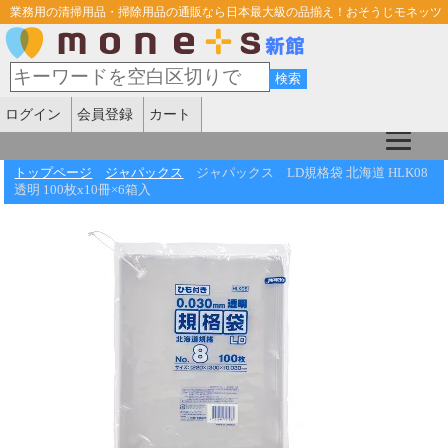
業務用の清掃用品・掃除用品の通販なら日本最大級の品揃え！おそうじモネッツ
ログイン
会員登録
カート
トップページ
ジャパックス
ジャパックス LD規格袋 北海道 HLK08
透明 100枚x10冊×6箱入