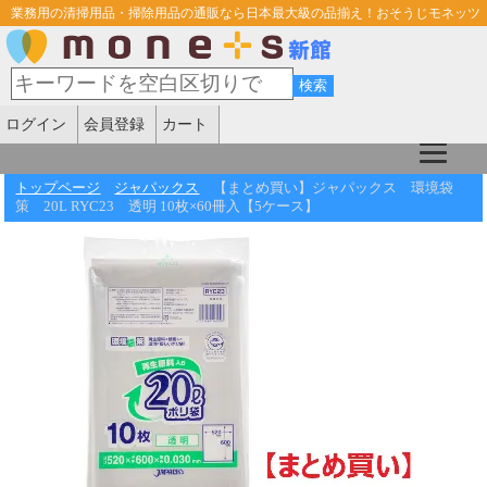
業務用の清掃用品・掃除用品の通販なら日本最大級の品揃え！おそうじモネッツ
ログイン
会員登録
カート
トップページ
ジャパックス
【まとめ買い】ジャパックス 環境袋
策 20L RYC23 透明 10枚×60冊入【5ケース】