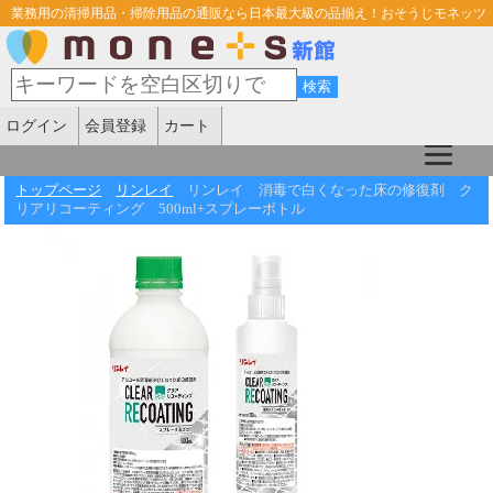
業務用の清掃用品・掃除用品の通販なら日本最大級の品揃え！おそうじモネッツ
ログイン
会員登録
カート
トップページ
リンレイ
リンレイ 消毒で白くなった床の修復剤 ク
リアリコーティング 500ml+スプレーボトル