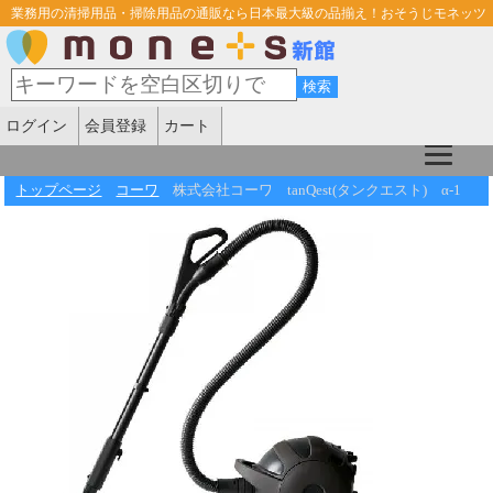
業務用の清掃用品・掃除用品の通販なら日本最大級の品揃え！おそうじモネッツ
ログイン
会員登録
カート
トップページ
コーワ
株式会社コーワ tanQest(タンクエスト) α-1