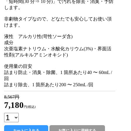
「短時間(30 分⇒ 10 分)」で汚れを除去・消臭・予防
します。
非劇物タイプなので、どなたでも安心してお使い頂
けます。
液性 アルカリ性(苛性ソーダ含)
成分
次亜塩素ナトリウム・水酸化カリウム(3%)・界面活
性剤(アルキルアミンオキシド)
使用量の目安
詰まり防止・消臭・除菌、1 箇所あたり40 〜 60mL /
回
詰まり除去、1 箇所あたり200 〜 250mL /回
8,567円
7,180
円(税込)