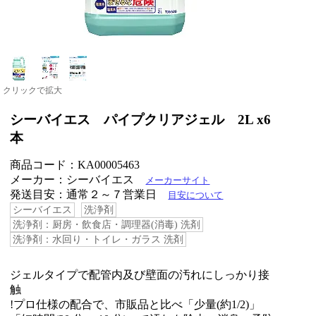
クリックで拡大
シーバイエス パイプクリアジェル 2L x6
本
商品コード：KA00005463
メーカー：シーバイエス
メーカーサイト
発送目安：通常２～７営業日
目安について
シーバイエス
洗浄剤
洗浄剤：厨房・飲食店・調理器(消毒) 洗剤
洗浄剤：水回り・トイレ・ガラス 洗剤
ジェルタイプで配管内及び壁面の汚れにしっかり接
触
!プロ仕様の配合で、市販品と比べ「少量(約1/2)」