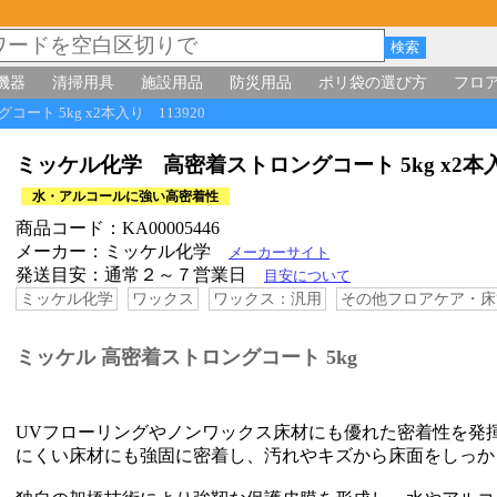
機器
清掃用具
施設用品
防災用品
ポリ袋の選び方
フロ
ート 5kg x2本入り 113920
ミッケル化学 高密着ストロングコート 5kg x2本入
水・アルコールに強い高密着性
商品コード：KA00005446
メーカー：ミッケル化学
メーカーサイト
発送目安：通常２～７営業日
目安について
ミッケル化学
ワックス
ワックス：汎用
その他フロアケア・床
ミッケル 高密着ストロングコート 5kg
UVフローリングやノンワックス床材にも優れた密着性を発
にくい床材にも強固に密着し、汚れやキズから床面をしっか