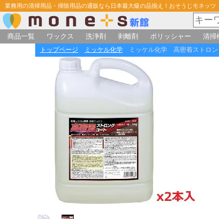
業務用の清掃用品・掃除用品の通販なら日本最大級の品揃え！おそうじモネッツ
商品一覧
ワックス
洗浄剤
剥離剤
ポリッシャー
清掃
トップページ
ミッケル化学
ミッケル化学 高密着ストロングコ