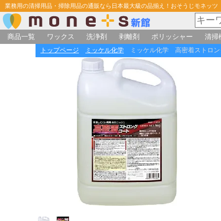
業務用の清掃用品・掃除用品の通販なら日本最大級の品揃え！おそうじモネッツ
商品一覧
ワックス
洗浄剤
剥離剤
ポリッシャー
清掃
トップページ
ミッケル化学
ミッケル化学 高密着ストロングコ