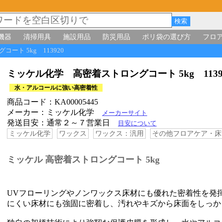
機器
清掃用具
施設用品
防災用品
ポリ袋の選び方
フロ
ート 5kg 113920
ミッケル化学 高密着ストロングコート 5kg 113
水・アルコールに強い高密着性
商品コード：KA00005445
メーカー：ミッケル化学
メーカーサイト
発送目安：通常２～７営業日
目安について
ミッケル化学
ワックス
ワックス：汎用
その他フロアケア・床
ミッケル 高密着ストロングコート 5kg
UVフローリングやノンワックス床材にも優れた密着性を発
にくい床材にも強固に密着し、汚れやキズから床面をしっか